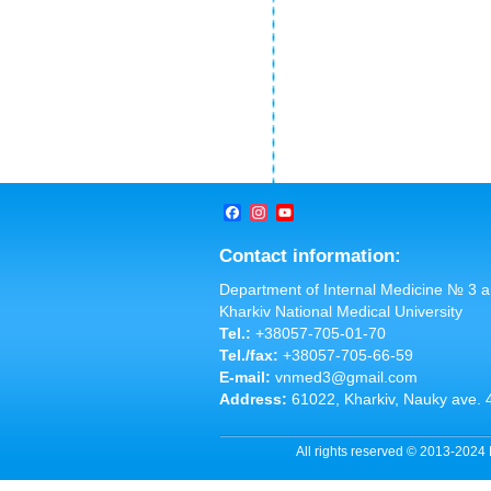
Facebook
Instagram
YouTube
Channel
Contact information:
Department of Internal Medicine № 3 
Kharkiv National Medical University
Tel.:
+38057-705-01-70
Tel./fax:
+38057-705-66-59
E-mail:
vnmed3@gmail.com
Address:
61022, Kharkiv, Nauky ave. 
All rights reserved © 2013-2024