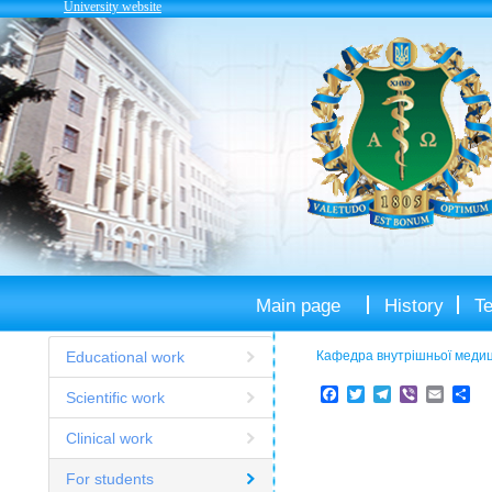
University website
Main page
History
T
Educational work
Кафедра внутрішньої медиц
Facebook
Twitter
Telegram
Viber
Email
Sh
Scientific work
Clinical work
For students