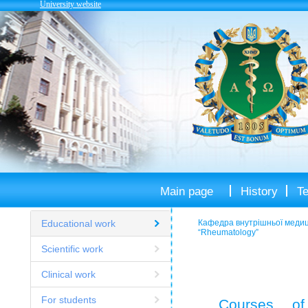
University website
Main page
History
T
Educational work
Кафедра внутрішньої медиц
“Rheumatology”
Scientific work
Clinical work
For students
Courses of