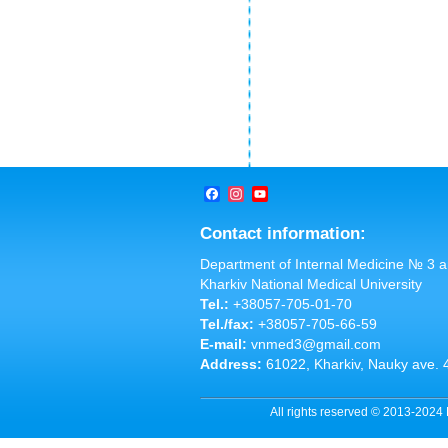
Facebook
Instagram
YouTube
Channel
Contact information:
Department of Internal Medicine № 3 
Kharkiv National Medical University
Tel.:
+38057-705-01-70
Tel./fax:
+38057-705-66-59
E-mail:
vnmed3@gmail.com
Address:
61022, Kharkiv, Nauky ave. 
All rights reserved © 2013-2024