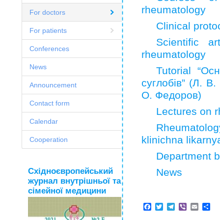
rheumatology
For doctors
Clinical prot
For patients
Scientific 
Conferences
rheumatology
News
Tutorial “О
суглобів” (Л. В
Announcement
О. Федоров)
Contact form
Lectures on 
Calendar
Rheumatolo
klinichna likarny
Cooperation
Department b
Східноєвропейський
News
журнал внутрішньої та
сімейної медицини
Facebook
Twitter
Telegram
Viber
Email
Sh