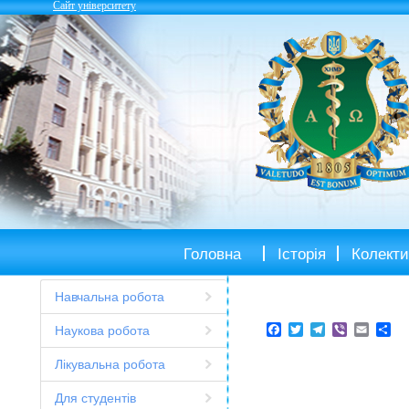
Сайт університету
Головна
Історія
Колекти
Навчальна робота
Facebook
Twitter
Telegram
Viber
Email
Sh
Наукова робота
Лікувальна робота
Для студентів