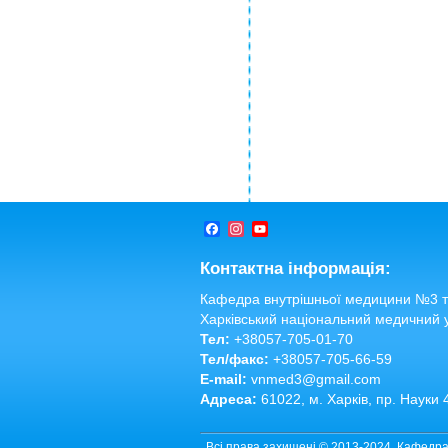
Facebook
Instagram
YouTube
Channel
Контактна інформація:
Кафедра внутрішньої медицини №3 та
Харківський національний медичний 
Тел:
+38057-705-01-70
Тел/факс:
+38057-705-66-59
E-mail:
vnmed3@gmail.com
Адреса:
61022, м. Харків, пр. Науки 
Всі права захищені © 2013-2024. Кафедра