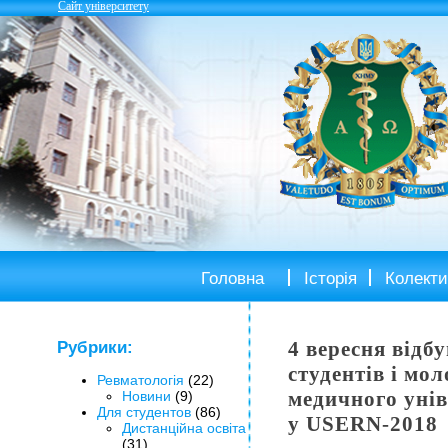
Сайт університету
Головна
Історія
Колекти
4 вересня відб
Рубрики:
студентів і мо
Ревматологія
(22)
медичного унів
Новини
(9)
Для студентов
(86)
у USERN-2018
Дистанційна освіта
(31)