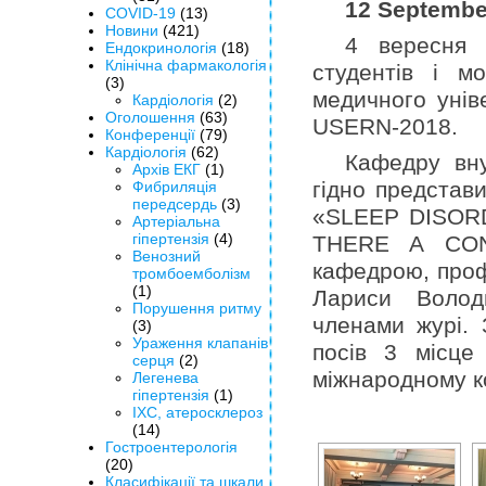
12 Septembe
COVID-19
(13)
Новини
(421)
4 вересня 
Ендокринологія
(18)
Клінічна фармакологія
студентів і м
(3)
медичного унів
Кардіологія
(2)
Оголошення
(63)
USERN-2018.
Конференції
(79)
Кардіологія
(62)
Кафедру вн
Архів ЕКГ
(1)
гідно представ
Фибриляція
передсердь
(3)
«SLEEP DISOR
Артеріальна
гіпертензія
(4)
THERE A СONN
Венозний
кафедрою, проф
тромбоемболізм
(1)
Лариси Волод
Порушення ритму
членами журі. 
(3)
Ураження клапанів
посів 3 місце
серця
(2)
міжнародному ко
Легенева
гіпертензія
(1)
ІХС, атеросклероз
(14)
Гостроентерологія
(20)
Класифікації та шкали