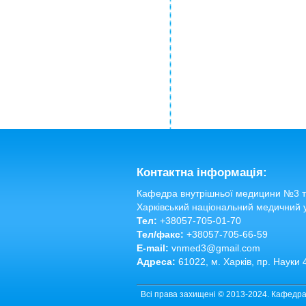
Контактна інформація:
Кафедра внутрішньої медицини №3 та
Харківський національний медичний 
Тел:
+38057-705-01-70
Тел/факс:
+38057-705-66-59
E-mail:
vnmed3@gmail.com
Адреса:
61022, м. Харків, пр. Науки 
Всі права захищені © 2013-2024. Кафедра