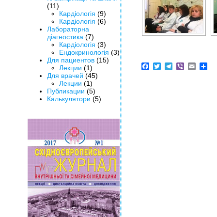
(11)
Кардіологія
(9)
Кардіологія
(6)
Лабораторна
діагностика
(7)
Кардіологія
(3)
Ендокринологія
(3)
Для пациентов
(15)
Facebook
Twitter
Telegram
Viber
Email
Sh
Лекции
(1)
Для врачей
(45)
Лекции
(1)
Публикации
(5)
Калькулятори
(5)