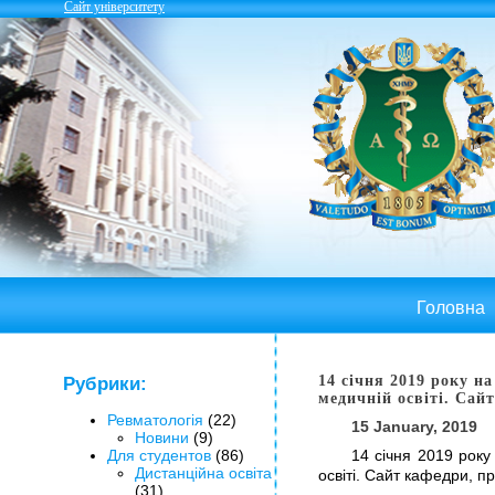
Сайт університету
Головна
14 січня 2019 року н
Рубрики:
медичній освіті. Сай
Ревматологія
(22)
15 January, 2019
Новини
(9)
Для студентов
(86)
14 січня 2019 року
Дистанційна освіта
освіті. Сайт кафедри, п
(31)