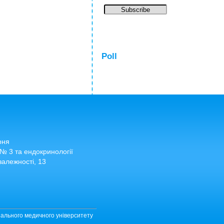
Poll
рня
№ 3 та ендокринології
залежності, 13
нального медичного університету