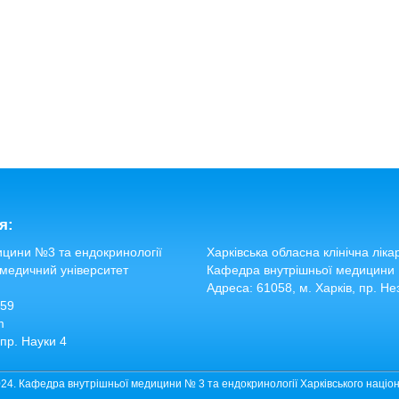
я:
цини №3 та ендокринології
Харківська обласна клінічна ліка
 медичний університет
Кафедра внутрішньої медицини 
Адреса: 61058, м. Харків, пр. Не
-59
m
 пр. Науки 4
024. Кафедра внутрішньої медицини № 3 та ендокринології Харківського націо