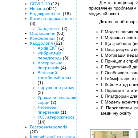
Д.м.н., професор Ж
COVID-19
(13)
присвячену проблемам і
Новини
(421)
Ендокринологія
(18)
медичній освіті.
Клінічна фармакологія
Детально обговорю
(3)
Кардіологія
(2)
 Моделі пасивног
Оголошення
(63)
 Медична освіта с
Конференції
(79)
Кардіологія
(62)
 Що зроблено (ін
Архів ЕКГ
(1)
 Наші результати,
Фибриляція
 Мотивація педаг
передсердь
(3)
 Принципи сприй
Артеріальна
 Педагогічний ди
гіпертензія
(4)
Венозний
 Особливості за
тромбоемболізм
 Гейміфікація в 
(1)
 Кейс метод навч
Порушення ритму
 Переваги та ети
(3)
 Платформи для р
Ураження клапанів
 Модель ефектив
серця
(2)
Легенева
 Перспективи ро
гіпертензія
(1)
медичну освіту
ІХС, атеросклероз
(14)
Гостроентерологія
(20)
Класифікації та шкали