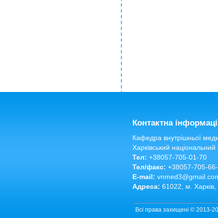
Контактна інформаці
Кафедра внутрішньої меди
Харківський національний
Тел:
+38057-705-01-70
Тел/факс:
+38057-705-66
E-mail:
vnmed3@gmail.co
Адреса:
61022, м. Харків,
Всі права захищені © 2013-2