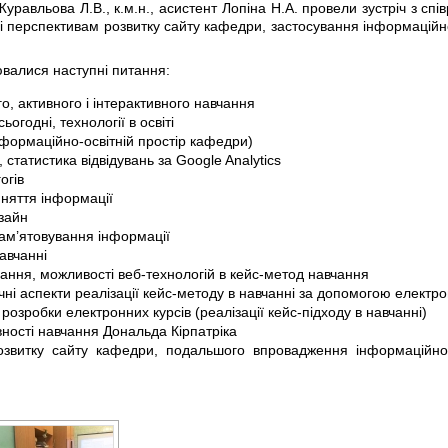
уравльова Л.В., к.м.н., асистент Лопіна Н.А. провели зустріч з сп
 перспективам розвитку сайту кафедри, застосування інформаційно-
валися наступні питання:
о, активного і інтерактивного навчання
ьогодні, технології в освіті
формаційно-освітній простір кафедри)
 статистика відвідувань за Google Analytics
огів
няття інформації
зайн
пам’ятовування інформації
навчанні
ання, можливості веб-технологій в кейс-метод навчання
чні аспекти реалізації кейс-методу в навчанні за допомогою електр
озробки електронних курсів (реалізації кейс-підходу в навчанні)
ності навчання Дональда Кірпатріка
звитку сайту кафедри, подальшого впровадження інформаційно-о