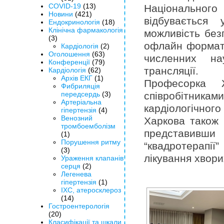
COVID-19
(13)
Національного 
Новини
(421)
відбувається
Ендокринологія
(18)
Клінічна фармакологія
можливість без
(3)
офлайн форматі
Кардіологія
(2)
Оголошення
(63)
численних на
Конференції
(79)
трансляції.
Кардіологія
(62)
Архів ЕКГ
(1)
Професорка 
Фибриляція
передсердь
(3)
співробітника
Артеріальна
кардіологічного
гіпертензія
(4)
Венозний
Харкова також 
тромбоемболізм
представивш
(1)
Порушення ритму
“квадротерапії
(3)
лікування хвори
Ураження клапанів
серця
(2)
Легенева
гіпертензія
(1)
ІХС, атеросклероз
(14)
Гостроентерологія
(20)
Класифікації та шкали