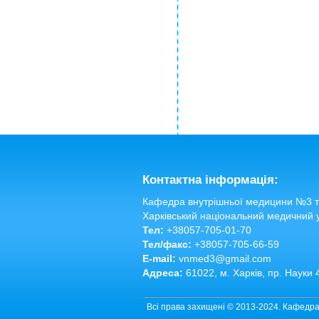
Контактна інформація:
Кафедра внутрішньої медицини №3 та
Харківський національний медичний 
Тел:
+38057-705-01-70
Тел/факс:
+38057-705-66-59
E-mail:
vnmed3@gmail.com
Адреса:
61022, м. Харків, пр. Науки 
Всі права захищені © 2013-2024. Кафедра