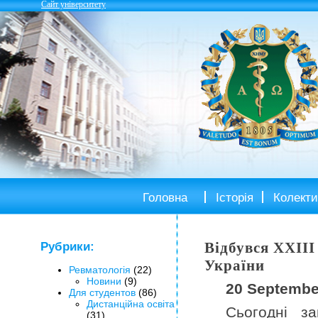
Сайт університету
Головна
Історія
Колекти
Відбувся XXІII
Рубрики:
України
Ревматологія
(22)
Новини
(9)
20 Septembe
Для студентов
(86)
Дистанційна освіта
Сьогодні з
(31)