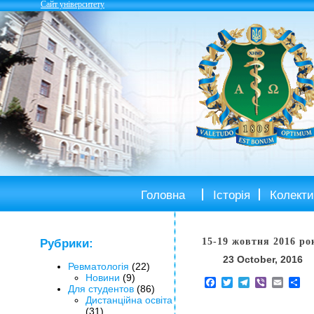
Сайт університету
Головна
Історія
Колекти
15-19 жовтня 2016 ро
Рубрики:
23 October, 2016
Ревматологія
(22)
Новини
(9)
Facebook
Twitter
Telegram
Viber
Email
Sh
Для студентов
(86)
Дистанційна освіта
(31)