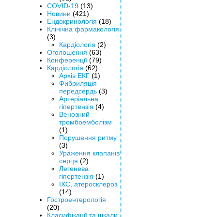
COVID-19
(13)
Новини
(421)
Ендокринологія
(18)
Клінічна фармакологія
(3)
Кардіологія
(2)
Оголошення
(63)
Конференції
(79)
Кардіологія
(62)
Архів ЕКГ
(1)
Фибриляція
передсердь
(3)
Артеріальна
гіпертензія
(4)
Венозний
тромбоемболізм
(1)
Порушення ритму
(3)
Ураження клапанів
серця
(2)
Легенева
гіпертензія
(1)
ІХС, атеросклероз
(14)
Гостроентерологія
(20)
Класифікації та шкали