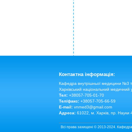
Контактна інформація:
Кафедра внутрішньої медицини №3 та
Харківський національний медичний 
Тел:
+38057-705-01-70
Тел/факс:
+38057-705-66-59
E-mail:
vnmed3@gmail.com
Адреса:
61022, м. Харків, пр. Науки 
Всі права захищені © 2013-2024. Кафедра