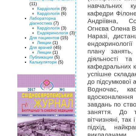
(11)
навчальних к
Кардіологія
(9)
кафедри Філоне
Кардіологія
(6)
Лабораторна
Андріівна, Со
діагностика
(7)
Огнєва Олена В
Кардіологія
(3)
Ендокринологія
(3)
Наразі, дистан
Для пациентов
(15)
Лекции
(1)
ендокринології
Для врачей
(45)
плану занять,
Лекции
(1)
Публикации
(5)
діяльності т
Калькулятори
(5)
кафедральних к
успішне склада
до підсумкової а
Водночас, ка
вдосконаленн
завдань по ство
заняття. До т
вітчизняні, так
підхід, найкр
викладачами.