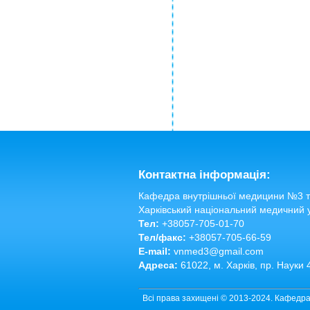
Контактна інформація:
Кафедра внутрішньої медицини №3 та
Харківський національний медичний 
Тел:
+38057-705-01-70
Тел/факс:
+38057-705-66-59
E-mail:
vnmed3@gmail.com
Адреса:
61022, м. Харків, пр. Науки 
Всі права захищені © 2013-2024. Кафедра