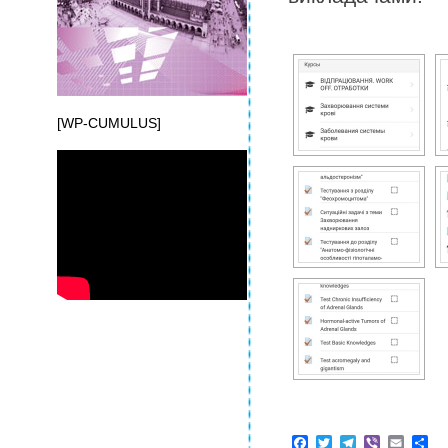
[WP-CUMULUS]
Facebook
Twitter
Telegram
Viber
Email
Sh