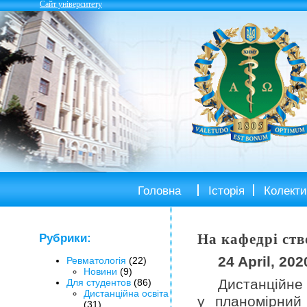
Сайт університету
Головна
Історія
Колекти
На кафедрі ств
Рубрики:
24 April, 202
Ревматологія
(22)
Новини
(9)
Дистанційне 
Для студентов
(86)
Дистанційна освіта
у планомірний
(31)