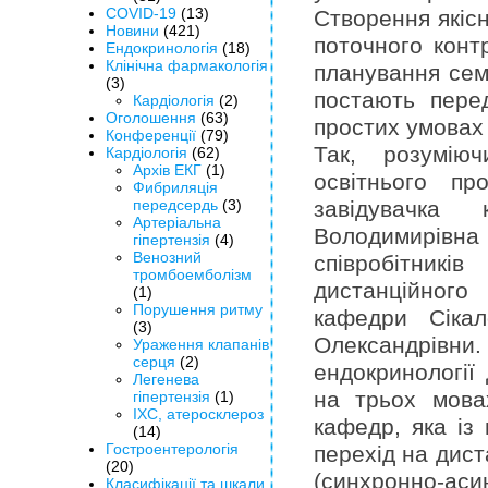
COVID-19
(13)
Створення якісн
Новини
(421)
поточного контр
Ендокринологія
(18)
Клінічна фармакологія
планування семе
(3)
постають пере
Кардіологія
(2)
Оголошення
(63)
простих умовах 
Конференції
(79)
Так, розумію
Кардіологія
(62)
Архів ЕКГ
(1)
освітнього пр
Фибриляція
передсердь
(3)
завідувачка 
Артеріальна
Володимирівна 
гіпертензія
(4)
Венозний
співробітник
тромбоемболізм
дистанційного
(1)
Порушення ритму
кафедри Сікал
(3)
Олександрівни.
Ураження клапанів
серця
(2)
ендокринології
Легенева
на трьох мова
гіпертензія
(1)
ІХС, атеросклероз
кафедр, яка із
(14)
Гостроентерологія
перехід на дис
(20)
(синхронно-ас
Класифікації та шкали